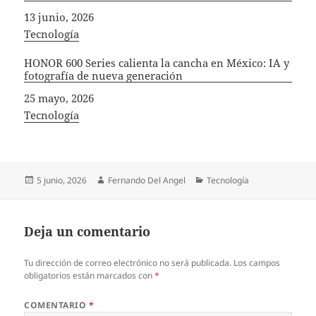
Fecha
13 junio, 2026
In relation to
Tecnología
HONOR 600 Series calienta la cancha en México: IA y
fotografía de nueva generación
Fecha
25 mayo, 2026
In relation to
Tecnología
Publicado
Autor
Categorías
5 junio, 2026
Fernando Del Angel
Tecnología
el
Deja un comentario
Tu dirección de correo electrónico no será publicada.
Los campos
obligatorios están marcados con
*
COMENTARIO
*