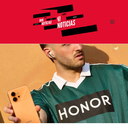
MENÚ
Y
MNI NOTICIAS
WIDGETS