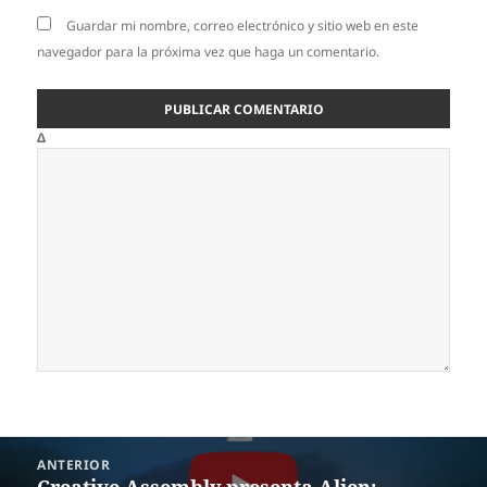
Guardar mi nombre, correo electrónico y sitio web en este
navegador para la próxima vez que haga un comentario.
Δ
Navegación
ANTERIOR
de
Creative Assembly presenta Alien:
Entrada