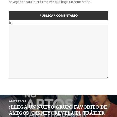
navegador para la próxima vez que haga un comentario.
Δ
Navegación
ANTERIOR
de
¡LLEGA UN NUEVO GRUPO FAVORITO DE
Entrada
entradas
AMIGOS! DISNEY+ REVELA EL TRÁILER
anterior: