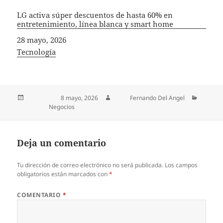
LG activa súper descuentos de hasta 60% en
entretenimiento, línea blanca y smart home
Fecha
28 mayo, 2026
In relation to
Tecnología
Publicado el
8 mayo, 2026
Autor
Fernando Del Angel
Categorías
Negocios
Deja un comentario
Tu dirección de correo electrónico no será publicada.
Los campos
obligatorios están marcados con
*
COMENTARIO
*