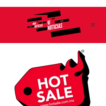
Ir
al
contenido
MENÚ
Y
MNI NOTICIAS
WIDGETS