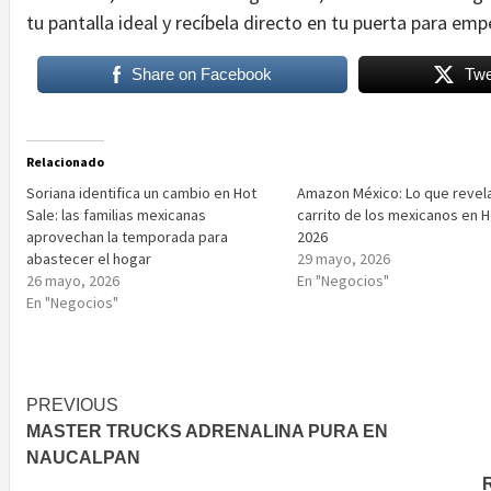
tu pantalla ideal y recíbela directo en tu puerta para emp
Share on Facebook
Twe
Relacionado
Soriana identifica un cambio en Hot
Amazon México: Lo que revela
Sale: las familias mexicanas
carrito de los mexicanos en H
aprovechan la temporada para
2026
abastecer el hogar
29 mayo, 2026
26 mayo, 2026
En "Negocios"
En "Negocios"
Post
PREVIOUS
MASTER TRUCKS ADRENALINA PURA EN
navigation
NAUCALPAN