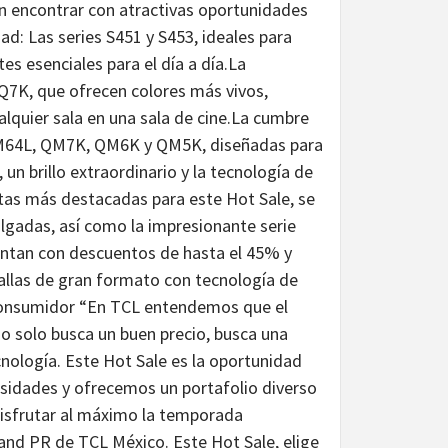
n encontrar con atractivas oportunidades
ad: Las series S451 y S453, ideales para
es esenciales para el día a día.La
 Q7K, que ofrecen colores más vivos,
lquier sala en una sala de cine.La cumbre
 QM64L, QM7K, QM6K y QM5K, diseñadas para
un brillo extraordinario y la tecnología de
tas más destacadas para este Hot Sale, se
ulgadas, así como la impresionante serie
entan con descuentos de hasta el 45% y
tallas de gran formato con tecnología de
l consumidor “En TCL entendemos que el
no solo busca un buen precio, busca una
cnología. Este Hot Sale es la oportunidad
idades y ofrecemos un portafolio diverso
 disfrutar al máximo la temporada
and PR de TCL México. Este Hot Sale, elige