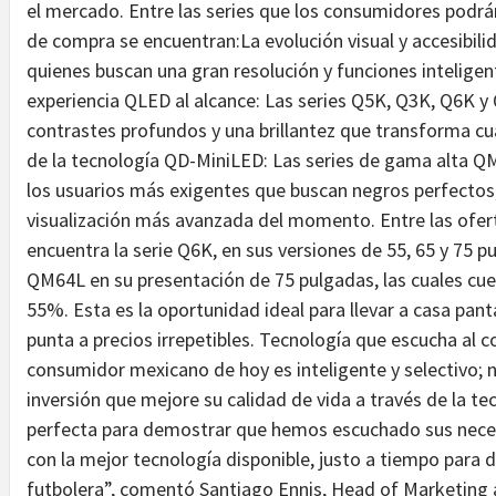
el mercado. Entre las series que los consumidores podrá
de compra se encuentran:La evolución visual y accesibilid
quienes buscan una gran resolución y funciones inteligent
experiencia QLED al alcance: Las series Q5K, Q3K, Q6K y
contrastes profundos y una brillantez que transforma cua
de la tecnología QD-MiniLED: Las series de gama alta
los usuarios más exigentes que buscan negros perfectos, 
visualización más avanzada del momento. Entre las ofer
encuentra la serie Q6K, en sus versiones de 55, 65 y 75 p
QM64L en su presentación de 75 pulgadas, las cuales cu
55%. Esta es la oportunidad ideal para llevar a casa pan
punta a precios irrepetibles. Tecnología que escucha a
consumidor mexicano de hoy es inteligente y selectivo; 
inversión que mejore su calidad de vida a través de la te
perfecta para demostrar que hemos escuchado sus neces
con la mejor tecnología disponible, justo a tiempo para
futbolera”, comentó Santiago Ennis, Head of Marketing 