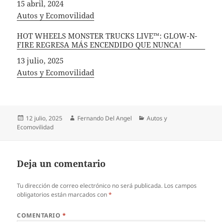
Fecha
15 abril, 2024
In relation to
Autos y Ecomovilidad
HOT WHEELS MONSTER TRUCKS LIVE™: GLOW-N-
FIRE REGRESA MÁS ENCENDIDO QUE NUNCA!
Fecha
13 julio, 2025
In relation to
Autos y Ecomovilidad
Publicado
Autor
Categorías
12 julio, 2025
Fernando Del Angel
Autos y
el
Ecomovilidad
Deja un comentario
Tu dirección de correo electrónico no será publicada.
Los campos
obligatorios están marcados con
*
COMENTARIO
*