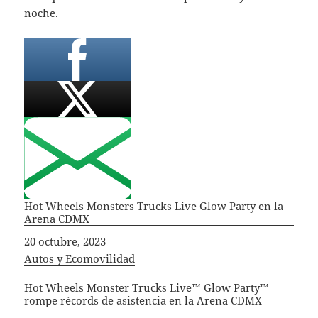
noche.
Hot Wheels Monsters Trucks Live Glow Party en la
Arena CDMX
Fecha
20 octubre, 2023
In relation to
Autos y Ecomovilidad
Hot Wheels Monster Trucks Live™ Glow Party™
rompe récords de asistencia en la Arena CDMX