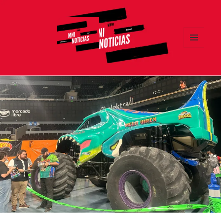
MENÚ
Y
MNI NOTICIAS
WIDGETS