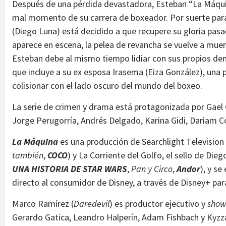
Después de una pérdida devastadora, Esteban “La Máquin
mal momento de su carrera de boxeador. Por suerte para
(Diego Luna) está decidido a que recupere su gloria pas
aparece en escena, la pelea de revancha se vuelve a muert
Esteban debe al mismo tiempo lidiar con sus propios dem
que incluye a su ex esposa Irasema (Eiza González), una 
colisionar con el lado oscuro del mundo del boxeo.
La serie de crimen y drama está protagonizada por Gael 
Jorge Perugorría, Andrés Delgado, Karina Gidi, Dariam C
La Máquina
es una producción de Searchlight Television 
también
,
COCO
) y La Corriente del Golfo, el sello de Dieg
UNA HISTORIA DE STAR WARS
,
Pan y Circo
,
Andor
), y se
directo al consumidor de Disney, a través de Disney+ par
Marco Ramírez (
Daredevil
) es productor ejecutivo y
show
Gerardo Gatica, Leandro Halperín, Adam Fishbach y Kyzz