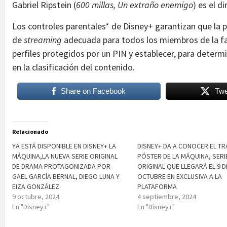
Gabriel Ripstein (
600 millas, Un extraño enemigo
) es el di
Los controles parentales* de Disney+ garantizan que la 
de
streaming
adecuada para todos los miembros de la fam
perfiles protegidos por un PIN y establecer, para determ
en la clasificación del contenido.
Share on Facebook
Twe
Relacionado
YA ESTÁ DISPONIBLE EN DISNEY+ LA
DISNEY+ DA A CONOCER EL TRÁ
MÁQUINA,LA NUEVA SERIE ORIGINAL
PÓSTER DE LA MÁQUINA, SERI
DE DRAMA PROTAGONIZADA POR
ORIGINAL QUE LLEGARÁ EL 9 D
GAEL GARCÍA BERNAL, DIEGO LUNA Y
OCTUBRE EN EXCLUSIVA A LA
EIZA GONZÁLEZ
PLATAFORMA
9 octubre, 2024
4 septiembre, 2024
En "Disney+"
En "Disney+"