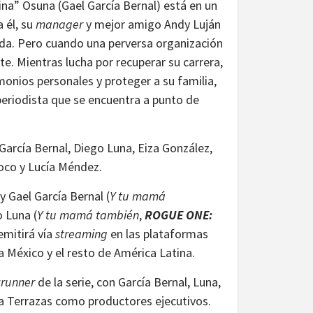
a” Osuna (Gael García Bernal) está en un
 él, su
manager
y mejor amigo Andy Luján
ada. Pero cuando una perversa organización
e. Mientras lucha por recuperar su carrera,
onios personales y proteger a su familia,
periodista que se encuentra a punto de
García Bernal, Diego Luna, Eiza González,
oco y Lucía Méndez.
y Gael García Bernal (
Y tu mamá
o Luna (
Y tu mamá también
,
ROGUE ONE:
 emitirá vía
streaming
en las plataformas
a México y el resto de América Latina.
runner
de la serie, con García Bernal, Luna,
a Terrazas como productores ejecutivos.