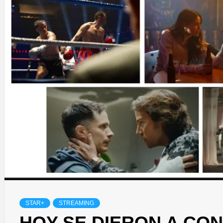
STAR+
STREAMING
HOY SE DIERON A CO