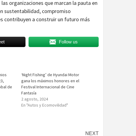
las organizaciones que marcan la pauta en
 en sustentabilidad, compromiso
es contribuyen a construir un futuro más
et
Follow us
mios
‘Night Fishing’ de Hyundai Motor
3,
gana los máximos honores en el
obal de
Festival Internacional de Cine
Fantasía
2 agosto, 2024
En "Autos y Ecomovilidad"
NEXT