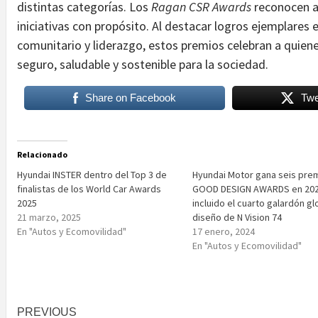
distintas categorías. Los
Ragan CSR Awards
reconocen a 
iniciativas con propósito. Al destacar logros ejemplares
comunitario y liderazgo, estos premios celebran a quien
seguro, saludable y sostenible para la sociedad.
Share on Facebook
Twe
Relacionado
Hyundai INSTER dentro del Top 3 de
Hyundai Motor gana seis pre
finalistas de los World Car Awards
GOOD DESIGN AWARDS en 202
2025
incluido el cuarto galardón gl
21 marzo, 2025
diseño de N Vision 74
En "Autos y Ecomovilidad"
17 enero, 2024
En "Autos y Ecomovilidad"
Post
PREVIOUS