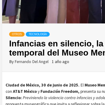
OTROS
TECNOLOGÍA
Infancias en silencio, l
temporal del Museo Mem
By
Fernando Del Angel
1 año ago
Ciudad de México, 30 de junio de 2025.
El
Museo Memo
con
AT&T México
y
Fundación Freedom,
presenta su n
Silencio:
Previniendo la violencia contra infancias y adol
propuesta museográfica que invita a reflexionar sobre la 