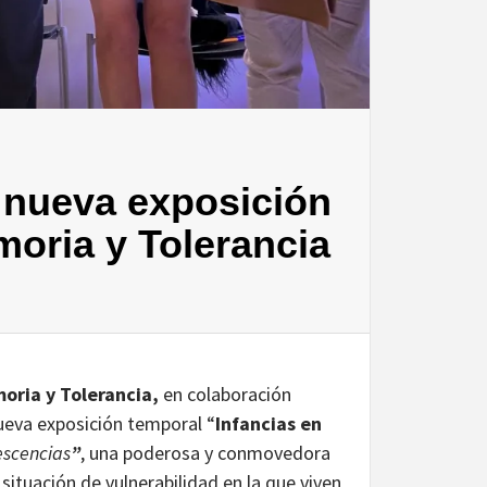
a nueva exposición
oria y Tolerancia
ria y Tolerancia,
en colaboración
ueva exposición temporal “
Infancias en
escencias
”
, una poderosa y conmovedora
situación de vulnerabilidad en la que viven