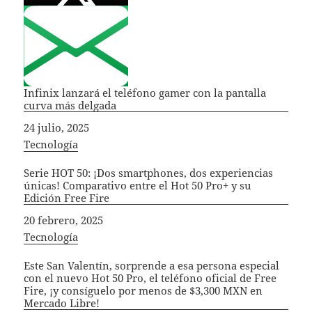
Infinix lanzará el teléfono gamer con la pantalla
curva más delgada
Fecha
24 julio, 2025
In relation to
Tecnología
Serie HOT 50: ¡Dos smartphones, dos experiencias
únicas! Comparativo entre el Hot 50 Pro+ y su
Edición Free Fire
Fecha
20 febrero, 2025
In relation to
Tecnología
Este San Valentín, sorprende a esa persona especial
con el nuevo Hot 50 Pro, el teléfono oficial de Free
Fire, ¡y consíguelo por menos de $3,300 MXN en
Mercado Libre!