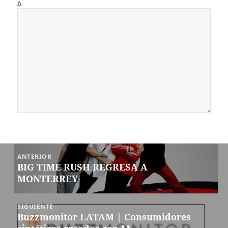
Δ
Navegación
ANTERIOR
de
BIG TIME RUSH REGRESA A
Entrada
entradas
MONTERREY
anterior:
SIGUIENTE
Buzzmonitor LATAM | Consumidores
Siguiente