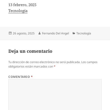
Fecha
13 febrero, 2025
In relation to
Tecnología
Publicado
Autor
Categorías
26 agosto, 2025
Fernando Del Angel
Tecnología
el
Deja un comentario
Tu dirección de correo electrónico no será publicada.
Los campos
obligatorios están marcados con
*
COMENTARIO
*