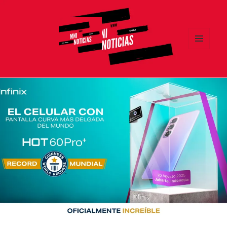
MENÚ
Y
MNI NOTICIAS
WIDGETS