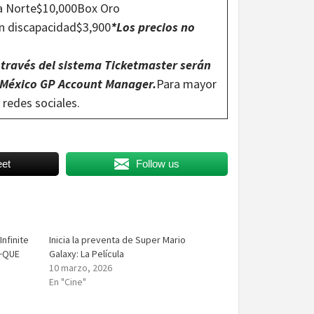
a Norte$10,000Box Oro
n discapacidad$3,900
*Los precios no
 través del sistema Ticketmaster serán
l México GP Account Manager.
Para mayor
 redes sociales.
et
Follow us
nfinite
Inicia la preventa de Super Mario
 +QUE
Galaxy: La Película
10 marzo, 2026
En "Cine"