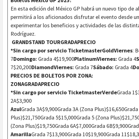
Boletos México GP 2025:
En esta edición del México GP habrá un nuevo tipo de a
permitirá a los aficionados disfrutar el evento desde un
experimentar los beneficios y actividades de las dist
Rodríguez.
GRANDSTAND TOUR
GRADA
PRECIO
*Sin cargo por servicio Ticketmaster
Gold
Viernes
: 
7
Domingo:
Grada 4$19,900
Platinum
Viernes:
Grada 4
7$20,200
Diamond
Viernes:
Grada 7
Sábado:
Grada 4
Do
PRECIOS DE BOLETOS POR ZONA:
ZONA
GRADA
PRECIO
*Sin cargo por servicio Ticketmaster
Verde
Grada 1$
2A$3,900
Azul
Grada 3A$9,900Grada 3A (Zona Plus)$16,650Grada
Plus)$21,750Grada 5$15,000Grada 5 (Zona Plus)$21,7
(Zona Plus)$19,750Grada 6A$7,000Grada 6B$9,900Gra
Amarilla
Grada 7$13,900Grada 10$19,900Grada 11$18,