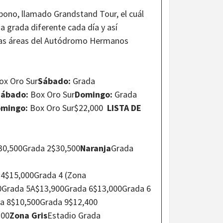
bono, llamado Grandstand Tour, el cuál
a grada diferente cada día y así
intas áreas del Autódromo Hermanos
Box Oro Sur
Sábado:
Grada
Sábado:
Box Oro Sur
Domingo:
Grada
mingo:
Box Oro Sur$22,000
LISTA DE
30,500Grada 2$30,500
Naranja
Grada
 4$15,000Grada 4 (Zona
50Grada 5A$13,900Grada 6$13,000Grada 6
da 8$10,500Grada 9$12,400
300
Zona Gris
Estadio Grada