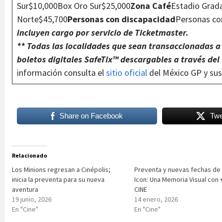
Sur$10,000Box Oro Sur$25,000
Zona Café
Estadio Grad
Norte$45,700
Personas con discapacidad
Personas co
incluyen cargo por servicio de Ticketmaster.
** Todas las localidades que sean transaccionadas a
boletos digitales SafeTix™ descargables a través de
información consulta el
sitio oficial
del México GP y sus
Share on Facebook
Twe
Relacionado
Los Minions regresan a Cinépolis;
Preventa y nuevas fechas de I
inicia la preventa para su nueva
Icon: Una Memoria Visual con
aventura
CINE
19 junio, 2026
14 enero, 2026
En "Cine"
En "Cine"