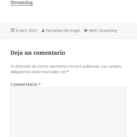
In relation to
Streaming
Publicado
Autor
Categorías
8 abril, 2025
Fernando Del Angel
MAX
,
Streaming
el
Deja un comentario
Tu dirección de correo electrónico no será publicada.
Los campos
obligatorios están marcados con
*
COMENTARIO
*