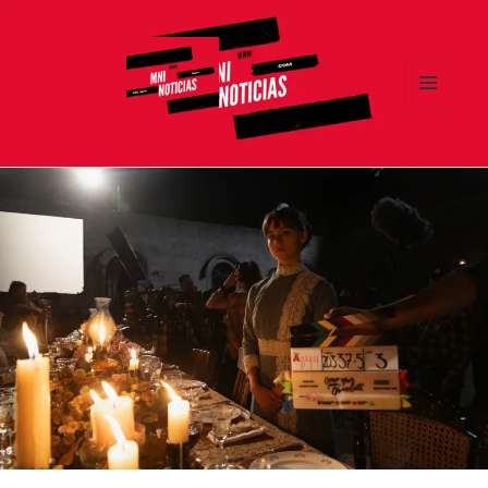
MENÚ
Y
MNI NOTICIAS
WIDGETS