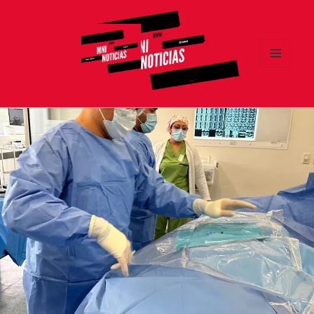
MENÚ
Y
MNI NOTICIAS
WIDGETS