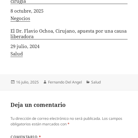
cirugía
Fecha
8 octubre, 2025
In relation to
Negocios
El Dr. Flavio Ochoa, Cirujano, apuesta por una causa
liberadora
Fecha
29 julio, 2024
In relation to
Salud
Publicado
Autor
Categorías
16 julio, 2025
Fernando Del Angel
Salud
el
Deja un comentario
Tu dirección de correo electrónico no será publicada.
Los campos
obligatorios están marcados con
*
COMENTARIO
*