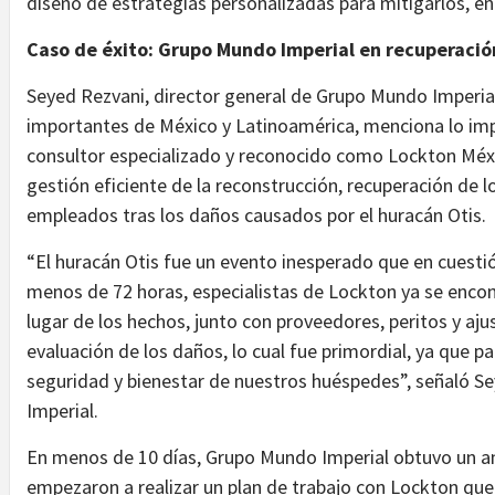
diseño de estrategias personalizadas para mitigarlos, en
Caso de éxito: Grupo Mundo Imperial en recuperació
Seyed Rezvani, director general de Grupo Mundo Imperial
importantes de México y Latinoamérica, menciona lo impo
consultor especializado y reconocido como Lockton México
gestión eficiente de la reconstrucción, recuperación de l
empleados tras los daños causados por el huracán Otis.
“El huracán Otis fue un evento inesperado que en cuesti
menos de 72 horas, especialistas de Lockton ya se encon
lugar de los hechos, junto con proveedores, peritos y a
evaluación de los daños, lo cual fue primordial, ya que p
seguridad y bienestar de nuestros huéspedes”, señaló S
Imperial.
En menos de 10 días, Grupo Mundo Imperial obtuvo un an
empezaron a realizar un plan de trabajo con Lockton que 