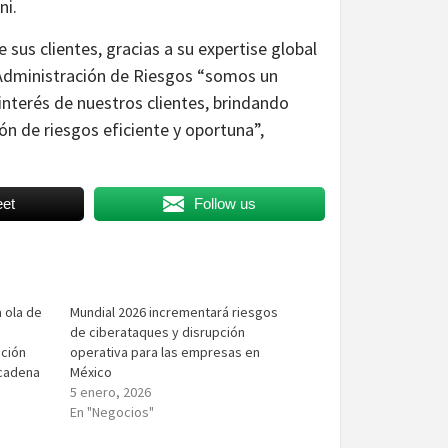
ni.
sus clientes, gracias a su expertise global
la Administración de Riesgos “somos un
 interés de nuestros clientes, brindando
n de riesgos eficiente y oportuna”,
et
Follow us
 ola de
Mundial 2026 incrementará riesgos
de ciberataques y disrupción
ación
operativa para las empresas en
 cadena
México
5 enero, 2026
En "Negocios"