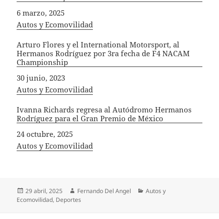
Fecha
6 marzo, 2025
In relation to
Autos y Ecomovilidad
Arturo Flores y el International Motorsport, al
Hermanos Rodríguez por 3ra fecha de F4 NACAM
Championship
Fecha
30 junio, 2023
In relation to
Autos y Ecomovilidad
Ivanna Richards regresa al Autódromo Hermanos
Rodríguez para el Gran Premio de México
Fecha
24 octubre, 2025
In relation to
Autos y Ecomovilidad
Publicado
Autor
Categorías
29 abril, 2025
Fernando Del Angel
Autos y
el
Ecomovilidad
,
Deportes