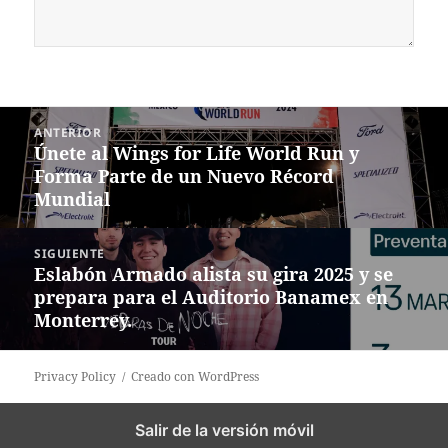
Navegación
ANTERIOR
de
Únete al Wings for Life World Run y
Entrada
entradas
Forma Parte de un Nuevo Récord
anterior:
Mundial
SIGUIENTE
Eslabón Armado alista su gira 2025 y se
Siguiente
prepara para el Auditorio Banamex en
entrada:
Monterrey.
Privacy Policy
Creado con WordPress
Salir de la versión móvil