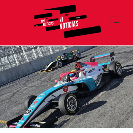
MENÚ
Y
MNI NOTICIAS
WIDGETS