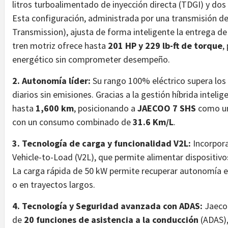
litros turboalimentado de inyección directa (TDGI) y do
Esta configuración, administrada por una transmisión 
Transmission), ajusta de forma inteligente la entrega de
tren motriz ofrece hasta
201 HP y 229 lb-ft de torque
,
energético sin comprometer desempeño.
2. Autonomía líder:
Su rango 100% eléctrico supera los
diarios sin emisiones. Gracias a la gestión híbrida intel
hasta
1,600 km
, posicionando a
JAECOO 7 SHS
como un
con un consumo combinado de
31.6 Km/L
.
3. Tecnología de carga y funcionalidad V2L:
Incorpora
Vehicle-to-Load (V2L), que permite alimentar dispositivo
La carga rápida de 50 kW permite recuperar autonomía 
o en trayectos largos.
4. Tecnología y Seguridad avanzada con ADAS:
Jaecoo
de
20 funciones de asistencia a la conducción
(ADAS),