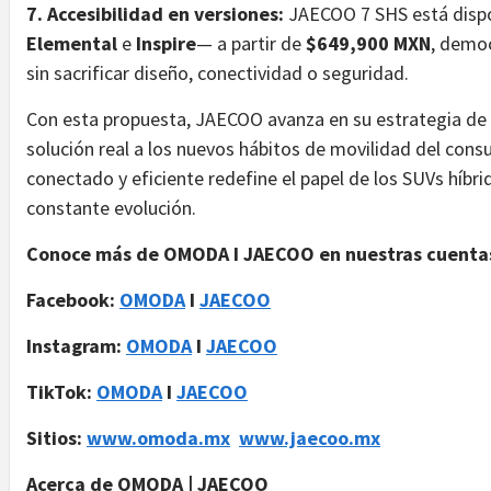
7. Accesibilidad en versiones:
JAECOO 7 SHS está dispo
Elemental
e
Inspire
— a partir de
$649,900 MXN
, democ
sin sacrificar diseño, conectividad o seguridad.
Con esta propuesta, JAECOO avanza en su estrategia de e
solución real a los nuevos hábitos de movilidad del con
conectado y eficiente redefine el papel de los SUVs híb
constante evolución.
Conoce más de OMODA I JAECOO en nuestras cuentas 
Facebook:
OMODA
I
JAECOO
Instagram:
OMODA
I
JAECOO
TikTok:
OMODA
I
JAECOO
Sitios:
www.omoda.mx
www.jaecoo.mx
Acerca de OMODA | JAECOO