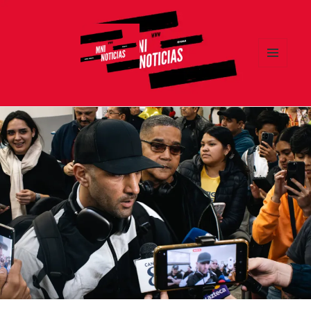
MENÚ
Y
MNI NOTICIAS
WIDGETS