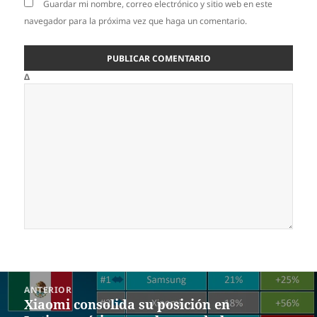
Guardar mi nombre, correo electrónico y sitio web en este
navegador para la próxima vez que haga un comentario.
Δ
Navegación
ANTERIOR
de
Xiaomi consolida su posición en
Entrada
entradas