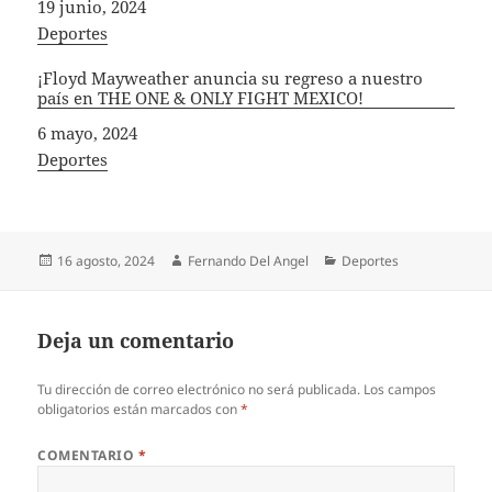
Fecha
19 junio, 2024
In relation to
Deportes
¡Floyd Mayweather anuncia su regreso a nuestro
país en THE ONE & ONLY FIGHT MEXICO!
Fecha
6 mayo, 2024
In relation to
Deportes
Publicado
Autor
Categorías
16 agosto, 2024
Fernando Del Angel
Deportes
el
Deja un comentario
Tu dirección de correo electrónico no será publicada.
Los campos
obligatorios están marcados con
*
COMENTARIO
*