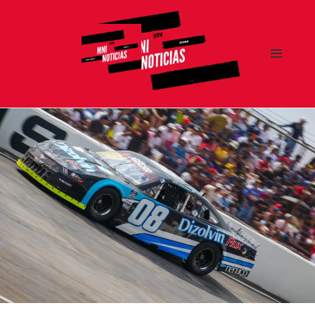
MENÚ
Y
MNI NOTICIAS
WIDGETS