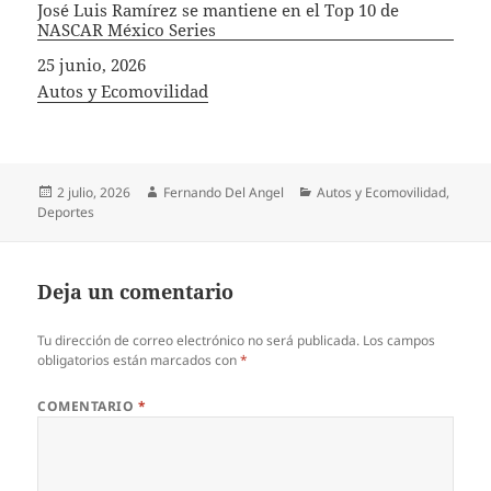
José Luis Ramírez se mantiene en el Top 10 de
NASCAR México Series
Fecha
25 junio, 2026
In relation to
Autos y Ecomovilidad
Publicado
Autor
Categorías
2 julio, 2026
Fernando Del Angel
Autos y Ecomovilidad
,
el
Deportes
Deja un comentario
Tu dirección de correo electrónico no será publicada.
Los campos
obligatorios están marcados con
*
COMENTARIO
*