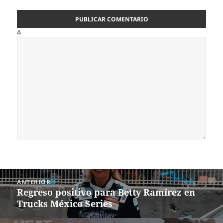
Δ
Navegación
ANTERIOR
de
Regreso positivo para Betty Ramírez en
Entrada
entradas
Trucks México Series
anterior: