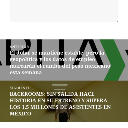
Navegación
ANTERIOR
de
El dólar se mantiene estable, pero la
Entrada
entradas
geopolítica y los datos de empleo
anterior:
marcarán el rumbo del peso mexicano
esta semana
SIGUIENTE
BACKROOMS: SIN SALIDA HACE
Siguiente
HISTORIA EN SU ESTRENO Y SUPERA
entrada:
LOS 1.5 MILLONES DE ASISTENTES EN
MÉXICO