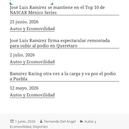
José Luis Ramírez se mantiene en el Top 10 de
NASCAR México Series
Fecha
25 junio, 2026
In relation to
Autos y Ecomovilidad
José Luis Ramírez firma espectacular remontada
para subir al podio en Querétaro
Fecha
2 julio, 2026
In relation to
Autos y Ecomovilidad
Ramírez Racing otra vez a la carga y va por el podio
a Puebla
Fecha
12 mayo, 2026
In relation to
Autos y Ecomovilidad
Publicado
Autor
Categorías
1 junio, 2026
Fernando Del Angel
Autos y
el
Ecomovilidad
,
Deportes