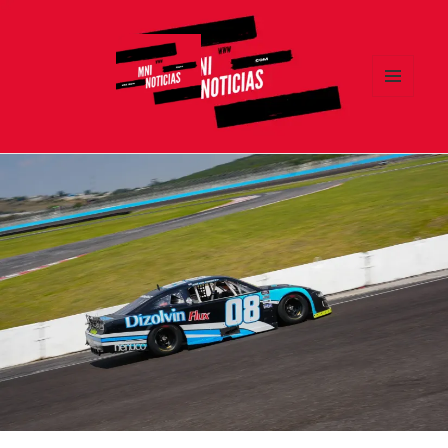
MENÚ
Y
MNI NOTICIAS
WIDGETS