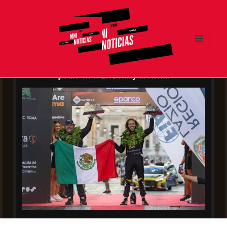
MENÚ
Y
MNI NOTICIAS
WIDGETS