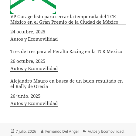
VP Garage listo para cerrar la temporada del TCR
México en el Gran Premio de la Ciudad de México
Fecha
24 octubre, 2025
In relation to
Autos y Ecomovilidad
Tres de tres para el Peralta Racing en la TCR México
Fecha
26 octubre, 2025
In relation to
Autos y Ecomovilidad
Alejandro Mauro en busca de un buen resultado en
el Rally de Grecia
Fecha
26 junio, 2025
In relation to
Autos y Ecomovilidad
Publicado
Autor
Categorías
7 julio, 2026
Fernando Del Angel
Autos y Ecomovilidad
,