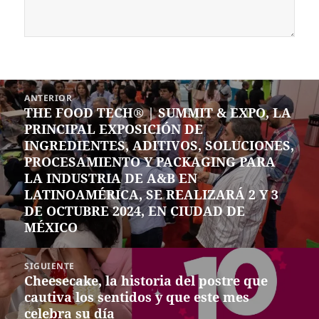
Navegación
ANTERIOR
de
THE FOOD TECH® | SUMMIT & EXPO, LA
Entrada
entradas
PRINCIPAL EXPOSICIÓN DE
anterior:
INGREDIENTES, ADITIVOS, SOLUCIONES ,
PROCESAMIENTO Y PACKAGING PARA
LA INDUSTRIA DE A&B EN
LATINOAMÉRICA, SE REALIZARÁ 2 Y 3
DE OCTUBRE 2024, EN CIUDAD DE
MÉXICO
SIGUIENTE
Cheesecake, la historia del postre que
Siguiente
cautiva los sentidos y que este mes
entrada:
celebra su día