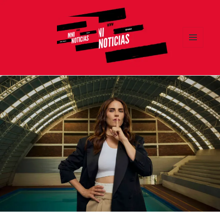
MENÚ
Y
MNI NOTICIAS
WIDGETS