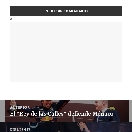
Δ
Navegación
ANTERIOR
de
El “Rey de las Calles” defiende Mónaco
Entrada
entradas
anterior:
SIGUIENTE