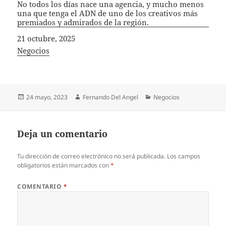
No todos los días nace una agencia, y mucho menos
una que tenga el ADN de uno de los creativos más
premiados y admirados de la región.
Fecha
21 octubre, 2025
In relation to
Negocios
Publicado
Autor
Categorías
24 mayo, 2023
Fernando Del Angel
Negocios
el
Deja un comentario
Tu dirección de correo electrónico no será publicada.
Los campos
obligatorios están marcados con
*
COMENTARIO
*