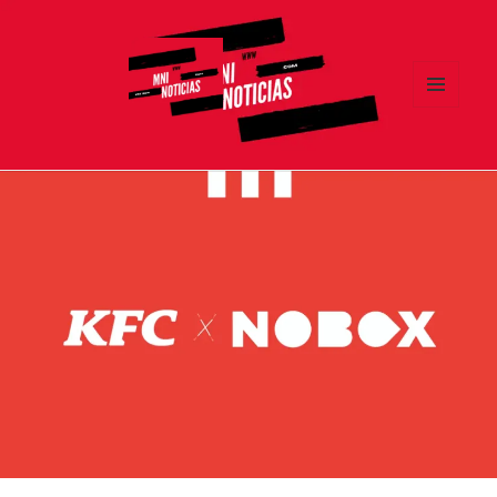
MENÚ
Y
MNI NOTICIAS
WIDGETS