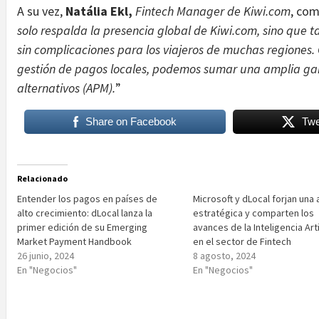
A su vez,
Natália Ekl,
Fintech Manager de Kiwi.com
, com
solo respalda la presencia global de Kiwi.com, sino que
sin complicaciones para los viajeros de muchas regiones. 
gestión de pagos locales, podemos sumar una amplia ga
alternativos (APM).
”
Share on Facebook
Twe
Relacionado
Entender los pagos en países de
Microsoft y dLocal forjan una 
alto crecimiento: dLocal lanza la
estratégica y comparten los
primer edición de su Emerging
avances de la Inteligencia Arti
Market Payment Handbook
en el sector de Fintech
26 junio, 2024
8 agosto, 2024
En "Negocios"
En "Negocios"