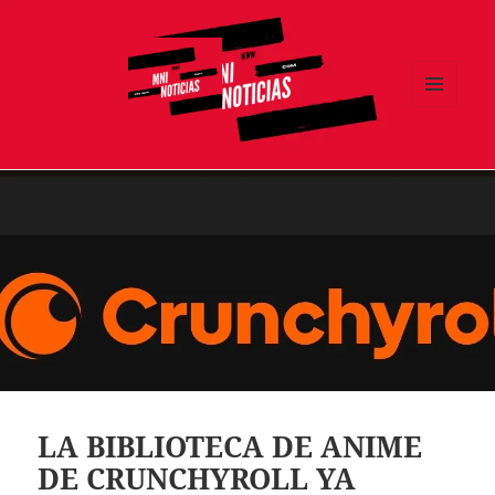
MENÚ
Y
MNI NOTICIAS
WIDGETS
LA BIBLIOTECA DE ANIME
DE CRUNCHYROLL YA