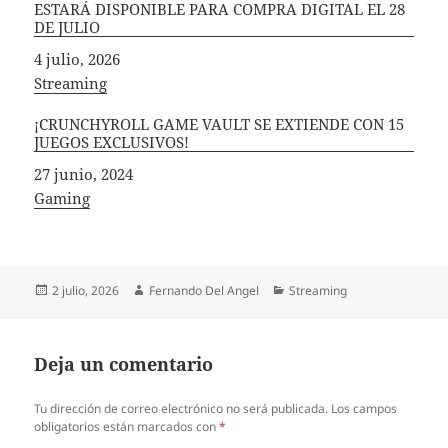
ESTARÁ DISPONIBLE PARA COMPRA DIGITAL EL 28
DE JULIO
Fecha
4 julio, 2026
In relation to
Streaming
¡CRUNCHYROLL GAME VAULT SE EXTIENDE CON 15
JUEGOS EXCLUSIVOS!
Fecha
27 junio, 2024
In relation to
Gaming
Publicado
Autor
Categorías
2 julio, 2026
Fernando Del Angel
Streaming
el
Deja un comentario
Tu dirección de correo electrónico no será publicada.
Los campos
obligatorios están marcados con
*