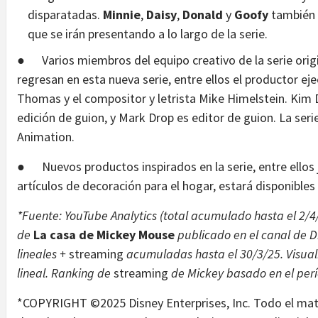
disparatadas.
Minnie
,
Daisy
,
Donald
y
Goofy
también 
que se irán presentando a lo largo de la serie.
● Varios miembros del equipo creativo de la serie ori
regresan en esta nueva serie, entre ellos el productor ej
Thomas y el compositor y letrista Mike Himelstein. Kim D
edición de guion, y Mark Drop es editor de guion. La seri
Animation.
● Nuevos productos inspirados en la serie, entre ellos j
artículos de decoración para el hogar, estará disponible
*Fuente: YouTube Analytics (total acumulado hasta el 2/4/
de
La casa de Mickey Mouse
publicado en el canal de D
lineales +
streaming
acumuladas hasta el 30/3/25. Visual
lineal. Ranking de
streaming
de Mickey basado en el perí
*COPYRIGHT ©2025 Disney Enterprises, Inc. Todo el mate