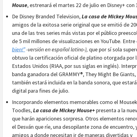
Mouse
, estrenará el martes 22 de julio en Disney+ con 
De Disney Branded Television,
La casa de Mickey Mou
amigos de la exitosa serie original que se emitió de 
una de las tres series más vistas por el público preesc
de 5 mil millones de visualizaciones en YouTube. Entre 
bien!”
-versión en español latino-),
que por sí sola super
obtuvo la certificación oficial de platino otorgada por 
Estados Unidos (RIAA, por sus siglas en inglés). Interpr
banda ganadora del GRAMMY®, They Might Be Giants, la
también estará incluida en la banda sonora, que estar
digital para fines de julio.
Incorporando elementos memorables como el Mouseket
Toodles,
La casa de Mickey Mouse+
presenta a la nuev
que harán apariciones sorpresa. Otros elementos renov
el Desván que ríe, una desopilante zona de encuentro, y
amigos a donde necesitan ir de maneras divertidas y