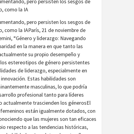
aumentando, pero persisten los sesgos de
o, como la IA
aumentando, pero persisten los sesgos de
o, como la IAParís, 21 de noviembre de
gemini, “Género y liderazgo: Navegando
paridad en la manera en que tanto las
n actualmente su propio desempeño y
 los estereotipos de género persistentes
bilidades de liderazgo, especialmente en
e innovación. Estas habilidades son
inantemente masculinas, lo que podría
arrollo profesional tanto para líderes
o actualmente trascienden los génerosEl
o femeninos están igualmente dotados, con
onociendo que las mujeres son tan eficaces
o respecto a las tendencias históricas,