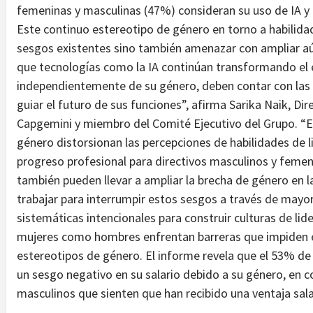
femeninas y masculinas (47%) consideran su uso de IA y
Este continuo estereotipo de género en torno a habilidad
sesgos existentes sino también amenazar con ampliar aú
que tecnologías como la IA continúan transformando el en
independientemente de su género, deben contar con las h
guiar el futuro de sus funciones”, afirma Sarika Naik, D
Capgemini y miembro del Comité Ejecutivo del Grupo. “Es
género distorsionan las percepciones de habilidades de l
progreso profesional para directivos masculinos y femen
también pueden llevar a ampliar la brecha de género en l
trabajar para interrumpir estos sesgos a través de mayor
sistemáticas intencionales para construir culturas de l
mujeres como hombres enfrentan barreras que impiden e
estereotipos de género. El informe revela que el 53% de
un sesgo negativo en su salario debido a su género, en 
masculinos que sienten que han recibido una ventaja sala