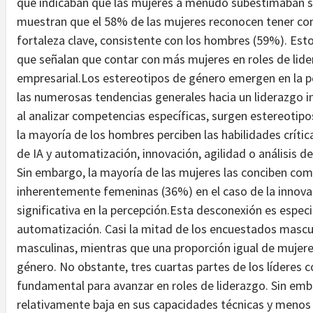
que indicaban que las mujeres a menudo subestimaban su
muestran que el 58% de las mujeres reconocen tener co
fortaleza clave, consistente con los hombres (59%). Est
que señalan que contar con más mujeres en roles de li
empresarial.Los estereotipos de género emergen en la p
las numerosas tendencias generales hacia un liderazgo in
al analizar competencias específicas, surgen estereotipo
la mayoría de los hombres perciben las habilidades crític
de IA y automatización, innovación, agilidad o análisis 
Sin embargo, la mayoría de las mujeres las conciben com
inherentemente femeninas (36%) en el caso de la innovac
significativa en la percepción.Esta desconexión es espec
automatización. Casi la mitad de los encuestados mascu
masculinas, mientras que una proporción igual de mujeres
género. No obstante, tres cuartas partes de los líderes 
fundamental para avanzar en roles de liderazgo. Sin em
relativamente baja en sus capacidades técnicas y menos