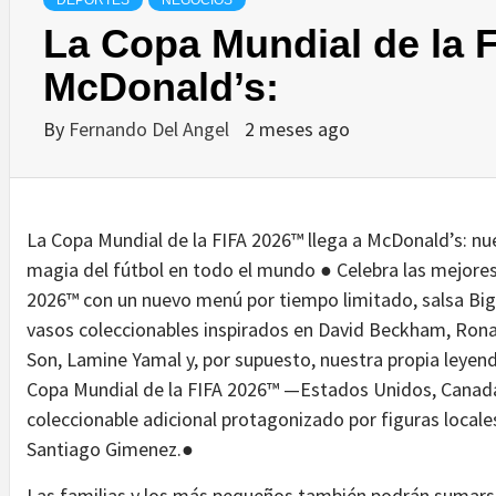
DEPORTES
NEGOCIOS
La Copa Mundial de la 
McDonald’s:
By
Fernando Del Angel
2 meses ago
La Copa Mundial de la FIFA 2026™ llega a McDonald’s: nue
magia del fútbol en todo el mundo ● Celebra las mejores
2026™ con un nuevo menú por tiempo limitado, salsa Big
vasos coleccionables inspirados en David Beckham, Rona
Son, Lamine Yamal y, por supuesto, nuestra propia leyend
Copa Mundial de la FIFA 2026™ —Estados Unidos, Canad
coleccionable adicional protagonizado por figuras locale
Santiago Gimenez.●
Las familias y los más pequeños también podrán sumarse 