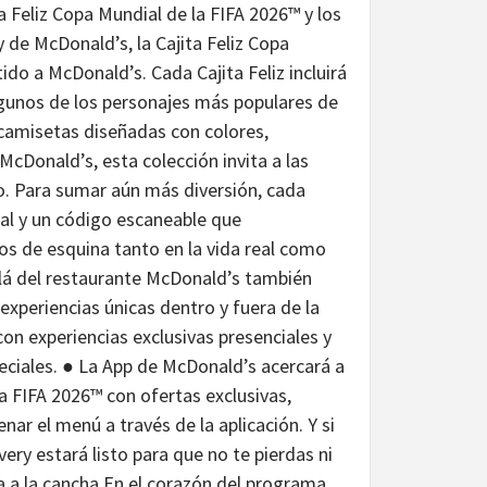
ta Feliz Copa Mundial de la FIFA 2026™ y los
 de McDonald’s, la Cajita Feliz Copa
ido a McDonald’s. Cada Cajita Feliz incluirá
lgunos de los personajes más populares de
n camisetas diseñadas con colores,
cDonald’s, esta colección invita a las
go. Para sumar aún más diversión, cada
ial y un código escaneable que
ros de esquina tanto en la vida real como
lá del restaurante McDonald’s también
experiencias únicas dentro y fuera de la
on experiencias exclusivas presenciales y
eciales. ● La App de McDonald’s acercará a
la FIFA 2026™ con ofertas exclusivas,
ar el menú a través de la aplicación. Y si
ery estará listo para que no te pierdas ni
 a la cancha En el corazón del programa