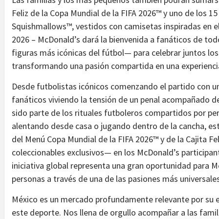
Feliz de la Copa Mundial de la FIFA 2026™ y uno de los 1
Squishmallows™, vestidos con camisetas inspiradas en el
2026 – McDonald’s dará la bienvenida a fanáticos de to
figuras más icónicas del fútbol— para celebrar juntos 
transformando una pasión compartida en una experiencia q
Desde futbolistas icónicos comenzando el partido con u
fanáticos viviendo la tensión de un penal acompañado d
sido parte de los rituales futboleros compartidos por p
alentando desde casa o jugando dentro de la cancha, est
del Menú Copa Mundial de la FIFA 2026™ y de la Cajita Fe
coleccionables exclusivos— en los McDonald’s participan
iniciativa global representa una gran oportunidad para 
personas a través de una de las pasiones más universales:
México es un mercado profundamente relevante por su ene
este deporte. Nos llena de orgullo acompañar a las fam