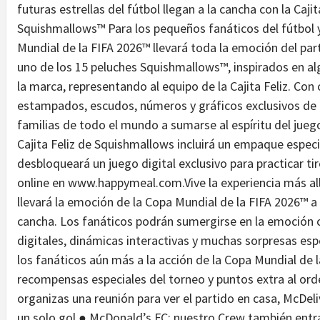
futuras estrellas del fútbol llegan a la cancha con la Caji
Squishmallows™ Para los pequeños fanáticos del fútbol y
Mundial de la FIFA 2026™ llevará toda la emoción del part
uno de los 15 peluches Squishmallows™, inspirados en a
la marca, representando al equipo de la Cajita Feliz. Co
estampados, escudos, números y gráficos exclusivos de M
familias de todo el mundo a sumarse al espíritu del jue
Cajita Feliz de Squishmallows incluirá un empaque espec
desbloqueará un juego digital exclusivo para practicar ti
online en www.happymeal.com.Vive la experiencia más al
llevará la emoción de la Copa Mundial de la FIFA 2026™ a 
cancha. Los fanáticos podrán sumergirse en la emoción c
digitales, dinámicas interactivas y muchas sorpresas esp
los fanáticos aún más a la acción de la Copa Mundial de 
recompensas especiales del torneo y puntos extra al orden
organizas una reunión para ver el partido en casa, McDeliv
un solo gol.● McDonald’s FC: nuestro Crew también entra