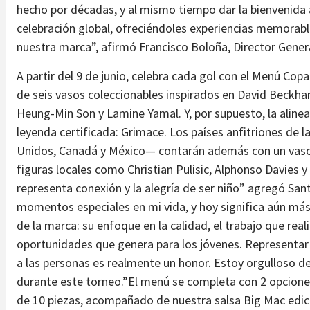
hecho por décadas, y al mismo tiempo dar la bienvenida a
celebración global, ofreciéndoles experiencias memorable
nuestra marca”, afirmó Francisco Boloña, Director Gene
A partir del 9 de junio, celebra cada gol con el Menú Copa
de seis vasos coleccionables inspirados en David Beckha
Heung-Min Son y Lamine Yamal. Y, por supuesto, la alinea
leyenda certificada: Grimace. Los países anfitriones de
Unidos, Canadá y México— contarán además con un vaso 
figuras locales como Christian Pulisic, Alphonso Davies
representa conexión y la alegría de ser niño” agregó Sa
momentos especiales en mi vida, y hoy significa aún má
de la marca: su enfoque en la calidad, el trabajo que rea
oportunidades que genera para los jóvenes. Representar a
a las personas es realmente un honor. Estoy orgulloso d
durante este torneo.”El menú se completa con 2 opcion
de 10 piezas, acompañado de nuestra salsa Big Mac edi