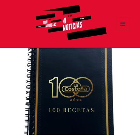
MENÚ
Y
MNI NOTICIAS
WIDGETS