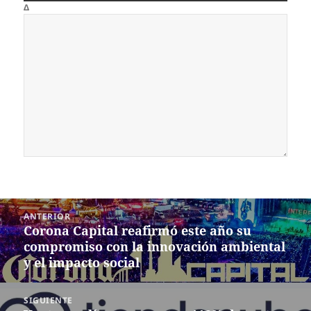
Δ
Navegación
ANTERIOR
de
Corona Capital reafirmó este año su
Entrada
entradas
compromiso con la innovación ambiental
anterior:
y el impacto social
SIGUIENTE