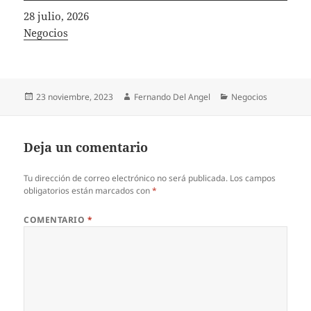
Fecha
28 julio, 2026
In relation to
Negocios
Publicado
Autor
Categorías
23 noviembre, 2023
Fernando Del Angel
Negocios
el
Deja un comentario
Tu dirección de correo electrónico no será publicada.
Los campos
obligatorios están marcados con
*
COMENTARIO
*