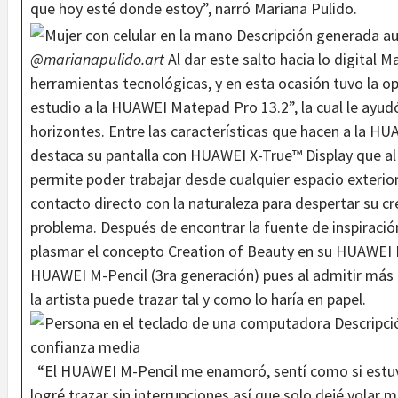
que hoy esté donde estoy”, narró Mariana Pulido.
@marianapulido.art
Al dar este salto hacia lo digital M
herramientas tecnológicas, y en esta ocasión tuvo la o
estudio a la HUAWEI Matepad Pro 13.2”, la cual le ayudó
horizontes. Entre las características que hacen a la H
destaca su pantalla con HUAWEI X-True™ Display que al m
permite poder trabajar desde cualquier espacio exterio
contacto directo con la naturaleza para despertar su cr
problema. Después de encontrar la fuente de inspiraci
plasmar el concepto Creation of Beauty en su HUAWEI M
HUAWEI M-Pencil (3ra generación) pues al admitir más 
la artista puede trazar tal y como lo haría en papel.
“El HUAWEI M-Pencil me enamoró, sentí como si estuv
logré trazar sin interrupciones así que solo dejé volar 