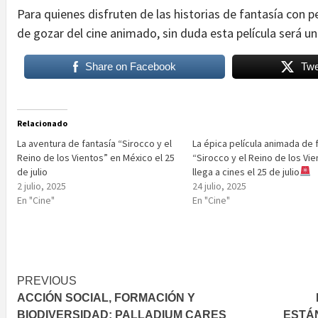
Para quienes disfruten de las historias de fantasía con
de gozar del cine animado, sin duda esta película será u
Share on Facebook
Twe
Relacionado
La aventura de fantasía “Sirocco y el
La épica película animada de 
Reino de los Vientos” en México el 25
“Sirocco y el Reino de los Vi
de julio
llega a cines el 25 de julio
2 julio, 2025
24 julio, 2025
En "Cine"
En "Cine"
Post
PREVIOUS
ACCIÓN SOCIAL, FORMACIÓN Y
navigation
BIODIVERSIDAD: PALLADIUM CARES
ESTÁN