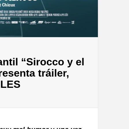
ntil “Sirocco y el
esenta tráiler,
BLES