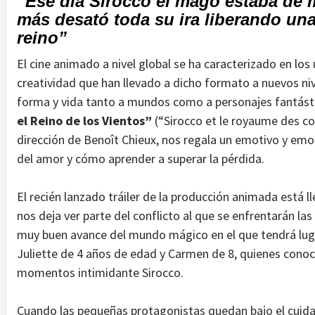
“Ese día Sirocco el mago estaba de
más desató toda su ira liberando una
reino”
El cine animado a nivel global se ha caracterizado en los
creatividad que han llevado a dicho formato a nuevos ni
forma y vida tanto a mundos como a personajes fantást
el Reino de los Vientos”
(“Sirocco et le royaume des cou
dirección de Benoît Chieux, nos regala un emotivo y emoc
del amor y cómo aprender a superar la pérdida.
El recién lanzado tráiler de la producción animada está l
nos deja ver parte del conflicto al que se enfrentarán l
muy buen avance del mundo mágico en el que tendrá lug
Juliette de 4 años de edad y Carmen de 8, quienes conoc
momentos intimidante Sirocco.
Cuando las pequeñas protagonistas quedan bajo el cuid