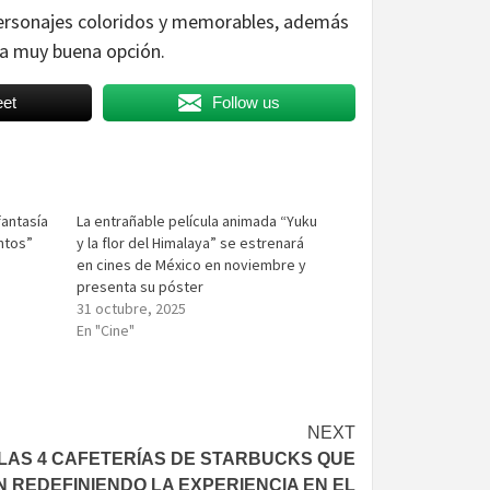
 personajes coloridos y memorables, además
na muy buena opción.
et
Follow us
fantasía
La entrañable película animada “Yuku
entos”
y la flor del Himalaya” se estrenará
en cines de México en noviembre y
presenta su póster
31 octubre, 2025
En "Cine"
NEXT
LAS 4 CAFETERÍAS DE STARBUCKS QUE
 REDEFINIENDO LA EXPERIENCIA EN EL