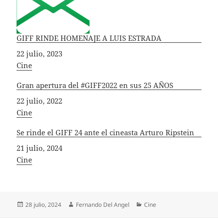
GIFF RINDE HOMENAJE A LUIS ESTRADA
Fecha
22 julio, 2023
In relation to
Cine
Gran apertura del #GIFF2022 en sus 25 AÑOS
Fecha
22 julio, 2022
In relation to
Cine
Se rinde el GIFF 24 ante el cineasta Arturo Ripstein
Fecha
21 julio, 2024
In relation to
Cine
Publicado
Autor
Categorías
28 julio, 2024
Fernando Del Angel
Cine
el