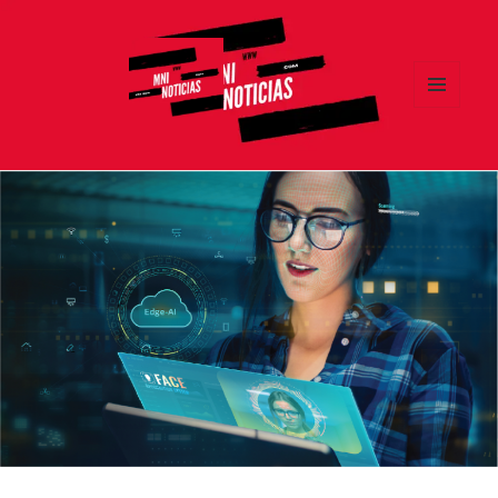
MENÚ
Y
MNI NOTICIAS
WIDGETS