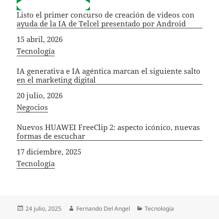
Listo el primer concurso de creación de videos con
ayuda de la IA de Telcel presentado por Android
Fecha
15 abril, 2026
In relation to
Tecnología
IA generativa e IA agéntica marcan el siguiente salto
en el marketing digital
Fecha
20 julio, 2026
In relation to
Negocios
Nuevos HUAWEI FreeClip 2: aspecto icónico, nuevas
formas de escuchar
Fecha
17 diciembre, 2025
In relation to
Tecnología
Publicado
Autor
Categorías
24 julio, 2025
Fernando Del Angel
Tecnología
el