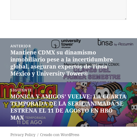
Navegación
ANTERIOR
de
Mantiene CDMX su dinamismo
Entrada
entradas
inmobiliario pese a la incertidumbre
anterior:
global, aseguran expertos de Tinsa
México y University Tower®
SIGUIENTE
MÓNICA Y AMIGOS’ VUELVE: LA CUARTA
Siguiente
TEMPORADA DE LA SERIE ANIMADA SE
entrada:
ESTRENA EL 11 DE AGOSTO EN HBO
MAX
Privacy Policy
Creado con WordPress