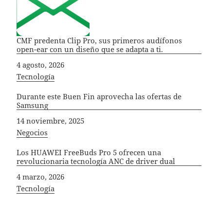
CMF predenta Clip Pro, sus primeros audífonos
open-ear con un diseño que se adapta a ti.
Fecha
4 agosto, 2026
In relation to
Tecnología
Durante este Buen Fin aprovecha las ofertas de
Samsung
Fecha
14 noviembre, 2025
In relation to
Negocios
Los HUAWEI FreeBuds Pro 5 ofrecen una
revolucionaria tecnología ANC de driver dual
Fecha
4 marzo, 2026
In relation to
Tecnología