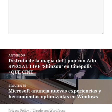
Navegación
ANTERIOR
de
Disfruta de la magia del J-pop con Ado
Entrada
entradas
SPECIAL LIVE ‘Shinzou’ en Cinépolis
anterior:
+QUE CINE
SIGUIENTE
Microsoft anuncia nuevas experiencias y
Siguiente
herramientas optimizadas en Windows
entrada:
Privacy Policy
Creado con WordPress