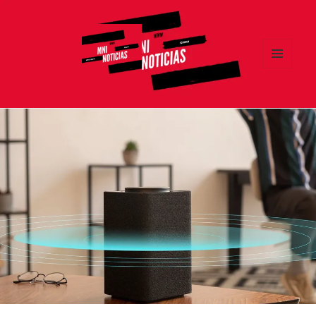
MENÚ
Y
MNI NOTICIAS
WIDGETS