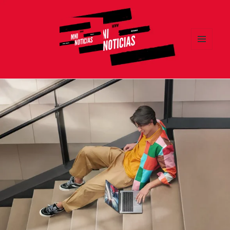
MENÚ
Y
MNI NOTICIAS
WIDGETS