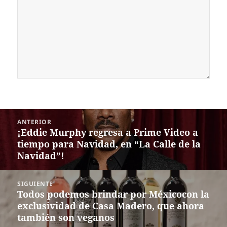
Navegación
ANTERIOR
de
¡Eddie Murphy regresa a Prime Video a
Entrada
entradas
tiempo para Navidad, en “La Calle de la
anterior:
Navidad”!
SIGUIENTE
Todos podemos brindar por Méxicocon la
Siguiente
exclusividad de Casa Madero, que ahora
entrada:
también son veganos