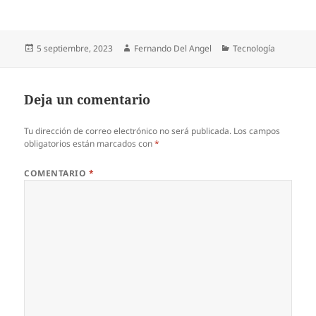
Publicado
Autor
Categorías
5 septiembre, 2023
Fernando Del Angel
Tecnología
el
Deja un comentario
Tu dirección de correo electrónico no será publicada.
Los campos
obligatorios están marcados con
*
COMENTARIO
*