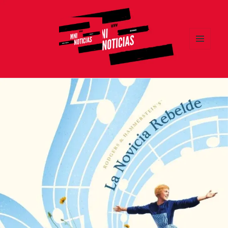
MENÚ
Y
MNI NOTICIAS
WIDGETS