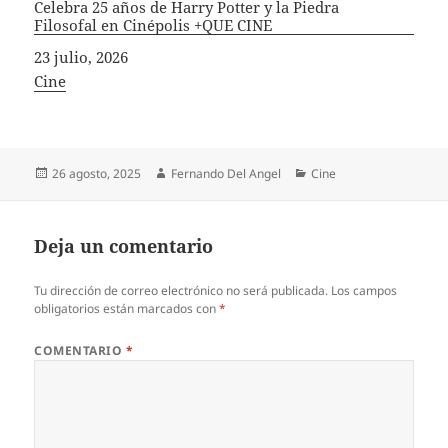
Celebra 25 años de Harry Potter y la Piedra
Filosofal en Cinépolis +QUE CINE
Fecha
23 julio, 2026
In relation to
Cine
Publicado
Autor
Categorías
26 agosto, 2025
Fernando Del Angel
Cine
el
Deja un comentario
Tu dirección de correo electrónico no será publicada.
Los campos
obligatorios están marcados con
*
COMENTARIO
*