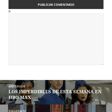
Δ
Navegación
ANTERIOR
de
LOS IMPERDIBLES DE ESTA SEMANA EN
Entrada
entradas
HBO MAX
anterior:
SIGUIENTE