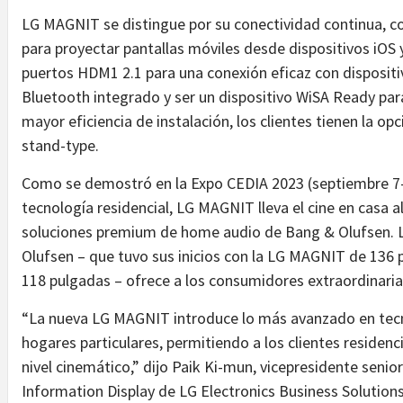
LG MAGNIT se distingue por su conectividad continua, co
para proyectar pantallas móviles desde dispositivos iOS
puertos HDM1 2.1 para una conexión eficaz con disposit
Bluetooth integrado y ser un dispositivo WiSA Ready par
mayor eficiencia de instalación, los clientes tienen la o
stand-type.
Como se demostró en la Expo CEDIA 2023 (septiembre 7-9,
tecnología residencial, LG MAGNIT lleva el cine en casa a
soluciones premium de home audio de Bang & Olufsen. L
Olufsen – que tuvo sus inicios con la LG MAGNIT de 136 
118 pulgadas – ofrece a los consumidores extraordinaria
“La nueva LG MAGNIT introduce lo más avanzado en tecn
hogares particulares, permitiendo a los clientes residen
nivel cinemático,” dijo Paik Ki-mun, vicepresidente seni
Information Display de LG Electronics Business Soluti