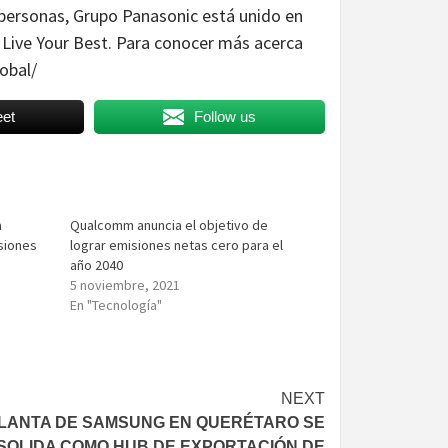
 personas, Grupo Panasonic está unido en
a Live Your Best. Para conocer más acerca
obal/
et
Follow us
a
Qualcomm anuncia el objetivo de
isiones
lograr emisiones netas cero para el
año 2040
5 noviembre, 2021
En "Tecnología"
NEXT
LANTA DE SAMSUNG EN QUERÉTARO SE
SOLIDA COMO HUB DE EXPORTACIÓN DE