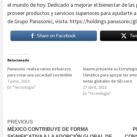
el mundo de hoy. Dedicado a mejorar el bienestar de las
proveer productos y servicios superiores para ayudarte 
de Grupo Panasonic, visita: https://holdings.panasonic/gl
Share on Facebook
Twe
Relacionado
Panasonic realiza varios esfuerzos
Xiaomi presenta su Estrategi
para crear una sociedad sostenible
Climática para apoyar las em
7 junio, 2023
netas globales de GEI cero
En "Tecnología"
27 abril, 2023
En "Tecnología"
Post
PREVIOUS
MÉXICO CONTRIBUYE DE FORMA
P
navigation
SIGNIFICATIVA A LA ADOPCIÓN GLOBAL DE
CON