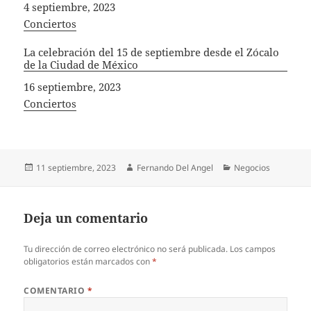
Fecha
4 septiembre, 2023
In relation to
Conciertos
La celebración del 15 de septiembre desde el Zócalo
de la Ciudad de México
Fecha
16 septiembre, 2023
In relation to
Conciertos
Publicado
Autor
Categorías
11 septiembre, 2023
Fernando Del Angel
Negocios
el
Deja un comentario
Tu dirección de correo electrónico no será publicada.
Los campos
obligatorios están marcados con
*
COMENTARIO
*