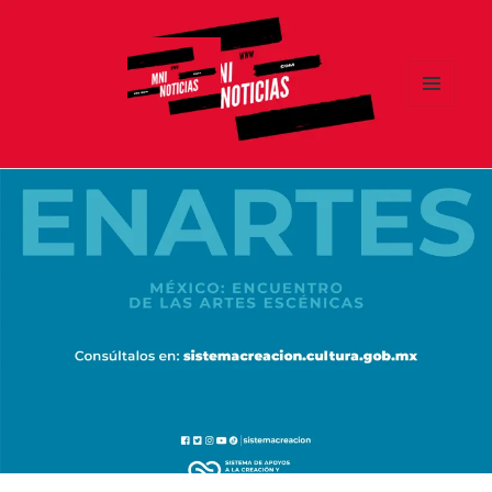
MENÚ
Y
MNI NOTICIAS
WIDGETS