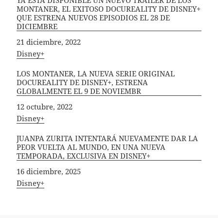
MONTANER, EL EXITOSO DOCUREALITY DE DISNEY+
QUE ESTRENA NUEVOS EPISODIOS EL 28 DE
DICIEMBRE
Fecha
21 diciembre, 2022
In relation to
Disney+
LOS MONTANER, LA NUEVA SERIE ORIGINAL
DOCUREALITY DE DISNEY+, ESTRENA
GLOBALMENTE EL 9 DE NOVIEMBR
Fecha
12 octubre, 2022
In relation to
Disney+
JUANPA ZURITA INTENTARÁ NUEVAMENTE DAR LA
PEOR VUELTA AL MUNDO, EN UNA NUEVA
TEMPORADA, EXCLUSIVA EN DISNEY+
Fecha
16 diciembre, 2025
In relation to
Disney+