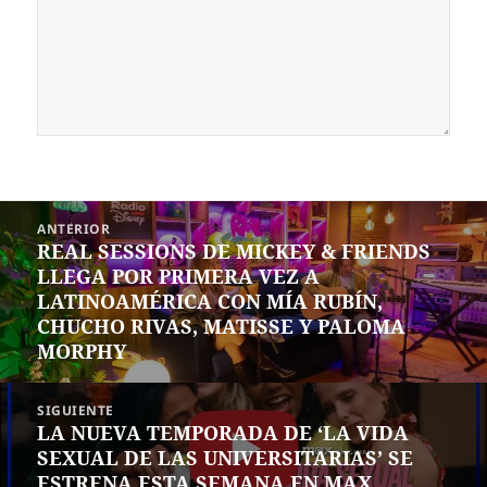
Navegación
ANTERIOR
de
REAL SESSIONS DE MICKEY & FRIENDS
Entrada
entradas
LLEGA POR PRIMERA VEZ A
anterior:
LATINOAMÉRICA CON MÍA RUBÍN,
CHUCHO RIVAS, MATISSE Y PALOMA
MORPHY
SIGUIENTE
LA NUEVA TEMPORADA DE ‘LA VIDA
Siguiente
SEXUAL DE LAS UNIVERSITARIAS’ SE
entrada:
ESTRENA ESTA SEMANA EN MAX