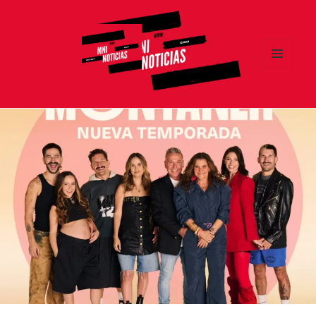
MENÚ
Y
MNI NOTICIAS
WIDGETS