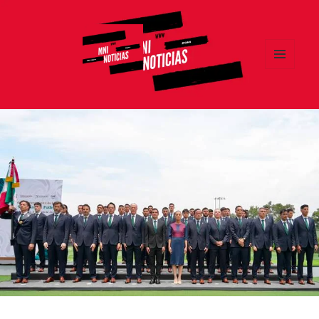
MENÚ
Y
MNI NOTICIAS
WIDGETS