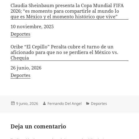
Claudia Sheinbaum presenta la Copa Mundial FIFA
2026; “es momento para compartirle al mundo lo
que es México y el momento histórico que vive”
Fecha
10 noviembre, 2025
In relation to
Deportes
Oribe “El Cepillo” Peralta cubre el turno de un
aficionado para que no se perdiera el México vs.
Chequia
Fecha
26 junio, 2026
In relation to
Deportes
Publicado
Autor
Categorías
9 junio, 2026
Fernando Del Angel
Deportes
el
Deja un comentario