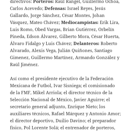
directivos:
Porteros:
Raúl Rangel, Guillermo Ochoa,
Carlos Acevedo;
Defensas:
Israel Reyes, Jesús
Gallardo, Jorge Sánchez, César Montes, Johan
Vásquez, Mateo Chávez;
Mediocampistas:
Erik Lira,
Luis Romo, Obed Vargas, Brian Gutiérrez, Orbelín
Pineda, Edson Álvarez, Gilberto Mora, César Huerta,
Álvaro Fidalgo y Luis Chávez;
Delanteros:
Roberto
Alvarado, Alexis Vega, Julián Quiñones, Santiago
Gimenez, Guillermo Martínez, Armando González y
Raúl Jiménez.
Así como el presidente ejecutivo de la Federación
Mexicana de Futbol, Ivar Sisniega; el comisionado
de la FMF, Mikel Arriola; el director técnico de la
Selección Nacional de México, Javier Aguirre; el
secretario general adjunto, Enrique Nieto; los
auxiliares técnicos, Rafael Márquez y Antonio Amor;
el director deportivo, Duilio Davino; el preparador
físico, Pol Lorente Solá; el entrenador de porteros,