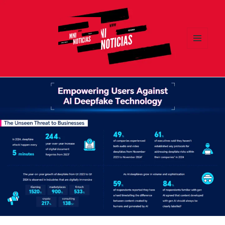
MENÚ
Y
MNI NOTICIAS
WIDGETS