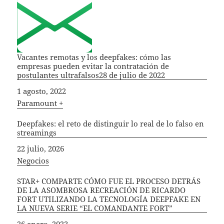
Vacantes remotas y los deepfakes: cómo las
empresas pueden evitar la contratación de
postulantes ultrafalsos28 de julio de 2022
Fecha
1 agosto, 2022
In relation to
Paramount +
Deepfakes: el reto de distinguir lo real de lo falso en
streamings
Fecha
22 julio, 2026
In relation to
Negocios
STAR+ COMPARTE CÓMO FUE EL PROCESO DETRÁS
DE LA ASOMBROSA RECREACIÓN DE RICARDO
FORT UTILIZANDO LA TECNOLOGÍA DEEPFAKE EN
LA NUEVA SERIE “EL COMANDANTE FORT”
Fecha
26 enero, 2023