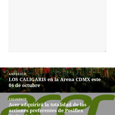
Navegación
ANTERIOR
de
LOS CALIGARIS en la Arena CDMX este
Entrada
entradas
04 de octubre
anterior:
SIGUIENTE
Acer adquirirá la totalidad de las
Siguiente
acciones preferentes de Posiflex
entrada: