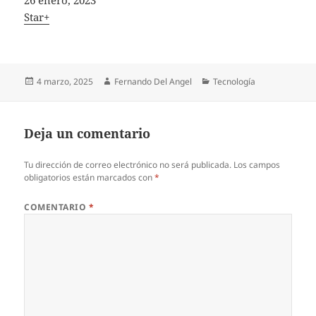
In relation to
Star+
Publicado
Autor
Categorías
4 marzo, 2025
Fernando Del Angel
Tecnología
el
Deja un comentario
Tu dirección de correo electrónico no será publicada.
Los campos
obligatorios están marcados con
*
COMENTARIO
*