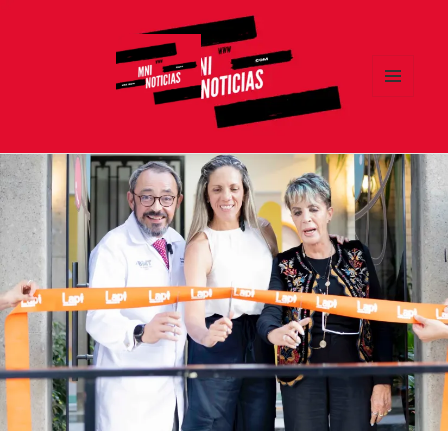
MENÚ
Y
MNI NOTICIAS
WIDGETS