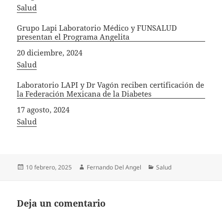
In relation to
Salud
Grupo Lapi Laboratorio Médico y FUNSALUD
presentan el Programa Angelita
Fecha
20 diciembre, 2024
In relation to
Salud
Laboratorio LAPI y Dr Vagón reciben certificación de
la Federación Mexicana de la Diabetes
Fecha
17 agosto, 2024
In relation to
Salud
Publicado
Autor
Categorías
10 febrero, 2025
Fernando Del Angel
Salud
el
Deja un comentario