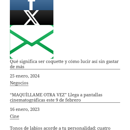
Qué significa ser coquette y cómo lucir así sin gastar
de más
Fecha
25 enero, 2024
In relation to
Negocios
“MAQUÍLLAME OTRA VEZ” Llega a pantallas
cinematográficas este 9 de febrero
Fecha
16 enero, 2023
In relation to
Cine
Tonos de labios acorde a tu personalidad: cuatro