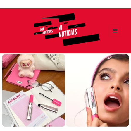
Ir
al
contenido
MENÚ
Y
MNI NOTICIAS
WIDGETS