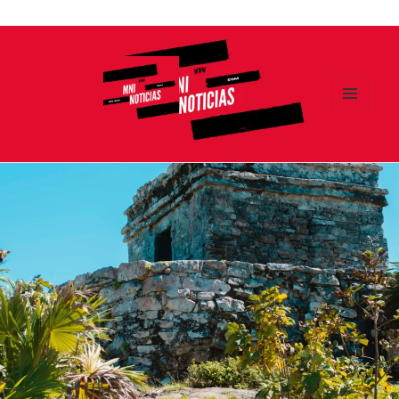
Ir
al
contenido
MENÚ
Y
MNI NOTICIAS
WIDGETS