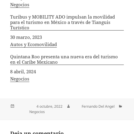
In relation to
Negocios
Turibus y MOBILITY ADO impulsan la movilidad
para el turismo en México a través de Tianguis
Turístico
Fecha
30 marzo, 2023
In relation to
Autos y Ecomovilidad
Quintana Roo presenta una nueva era del turismo
en el Caribe Mexicano
Fecha
8 abril, 2024
In relation to
Negocios
Publicado el
4 octubre, 2022
Autor
Fernando Del Angel
Categorías
Negocios
Deja un comentario