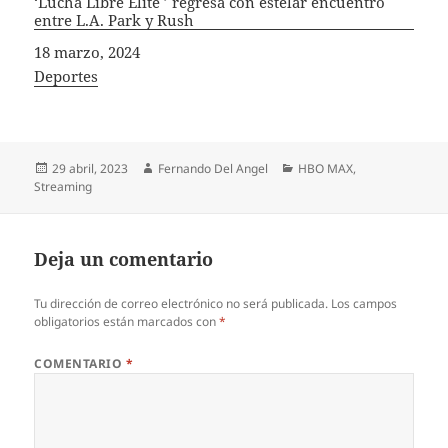
‘Lucha Libre Élite ’ regresa con estelar encuentro
entre L.A. Park y Rush
Fecha
18 marzo, 2024
In relation to
Deportes
Publicado
Autor
Categorías
29 abril, 2023
Fernando Del Angel
HBO MAX
,
el
Streaming
Deja un comentario
Tu dirección de correo electrónico no será publicada.
Los campos
obligatorios están marcados con
*
COMENTARIO
*