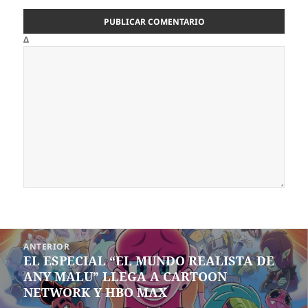
Δ
Navegación
ANTERIOR
de
EL ESPECIAL “EL MUNDO REALISTA DE
Entrada
entradas
ANY MALU” LLEGA A CARTOON
anterior:
NETWORK Y HBO MAX