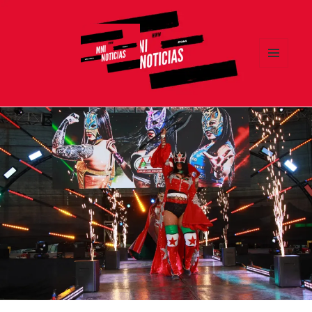
MENÚ
Y
MNI NOTICIAS
WIDGETS