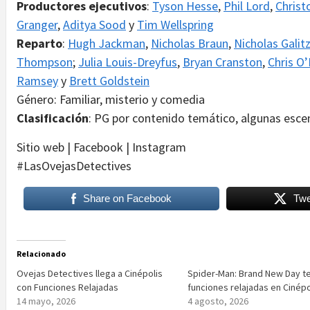
Productores ejecutivos
:
Tyson Hesse
,
Phil Lord
,
Christ
Granger
,
Aditya Sood
y
Tim Wellspring
Reparto
:
Hugh Jackman
,
Nicholas Braun
,
Nicholas Galit
Thompson
;
Julia Louis-Dreyfus
,
Bryan Cranston
,
Chris O
Ramsey
y
Brett Goldstein
Género: Familiar, misterio y comedia
Clasificación
: PG por contenido temático, algunas escen
Sitio web | Facebook | Instagram
#LasOvejasDetectives
Share on Facebook
Twe
Relacionado
Ovejas Detectives llega a Cinépolis
Spider-Man: Brand New Day t
con Funciones Relajadas
funciones relajadas en Cinépo
14 mayo, 2026
4 agosto, 2026