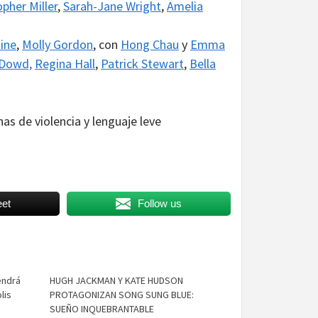
opher Miller
,
Sarah-Jane Wright
,
Amelia
zine
,
Molly Gordon
, con
Hong Chau
y
Emma
’Dowd,
Regina Hall
,
Patrick Stewart
,
Bella
as de violencia y lenguaje leve
et
Follow us
endrá
HUGH JACKMAN Y KATE HUDSON
lis
PROTAGONIZAN SONG SUNG BLUE:
SUEÑO INQUEBRANTABLE