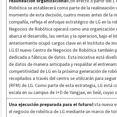
realineación organizacional
Con efecto a partir del 1
Robótica se establecerá como parte de la realineación o
momento de esta decisión, cuatro meses antes de la re
compañía, refleja el enfoque estratégico de LG en la ro
Negocios de Robótica operará como una organización 
abarca el desarrollo, las ventas y la operacion, bajo el 
anteriormente ocupó cargos clave en el Instituto de In
LG.El nuevo Centro de Negocios de Robótica también 
dedicada a fábricas de datos. Esta iniciativa está dise
de datos de manera anticipada y respaldar el entrenami
competitividad de LG en la próxima generación de robót
recopilados a través del centro se utilizarán para segu
(RFM) de LG. Como parte de esta estrategia, LG está c
escala en su campus de I+D de Yangjae, en Seúl, cuya
Una ejecución preparada para el futuro
Esta nueva e
el negocio de robótica de LG mediante un marco de tom