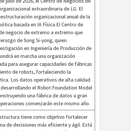
 de julio de 2026, el Centro de Negocios de
rganizacional extraordinaria de LG. El
estructuración organizacional anual de la
bótica basada en IA Física.El Centro de
de negocio de extremo a extremo que
liderazgo de Song Si-yong, quien
vestigación en Ingeniería de Producción de
pondrá en marcha una organización
ñada para asegurar capacidades de fábricas
ento de robots, fortaleciendo la
ica. Los datos operativos de alta calidad
ir desarrollando el Robot Foundation Model
onstruyendo una fábrica de datos a gran
s operaciones comenzarán este mismo año.
structura tiene como objetivo fortalecer
a de decisiones más eficiente y ágil. Está