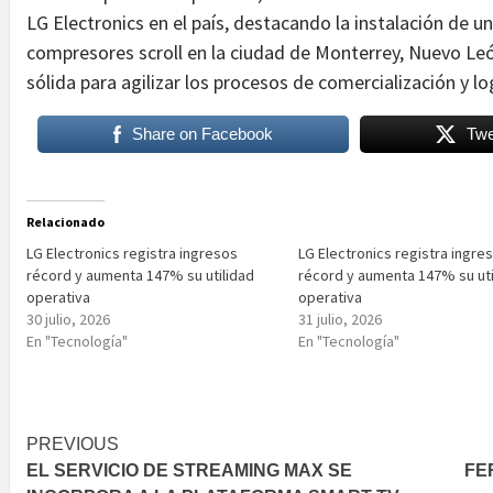
LG Electronics en el país, destacando la instalación de 
compresores scroll en la ciudad de Monterrey, Nuevo Leó
sólida para agilizar los procesos de comercialización y 
Share on Facebook
Twe
Relacionado
LG Electronics registra ingresos
LG Electronics registra ingre
récord y aumenta 147% su utilidad
récord y aumenta 147% su uti
operativa
operativa
30 julio, 2026
31 julio, 2026
En "Tecnología"
En "Tecnología"
Post
PREVIOUS
EL SERVICIO DE STREAMING MAX SE
FE
navigation