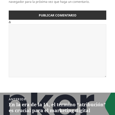
navegador para la próxima vez que haga un comentario.
Δ
Navegación
ANTERIOR
de
En la era de la IA, el término “atribución”
Entrada
entradas
es crucial para el marketing digital
anterior: