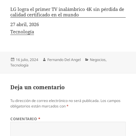
LG logra el primer TV inalámbrico 4K sin pérdida de
calidad certificado en el mundo
Fecha
27 abril, 2026
In relation to
Tecnología
Publicado
Autor
Categorías
16 julio, 2024
Fernando Del Angel
Negocios
,
el
Tecnología
Deja un comentario
Tu dirección de correo electrónico no será publicada.
Los campos
obligatorios están marcados con
*
COMENTARIO
*