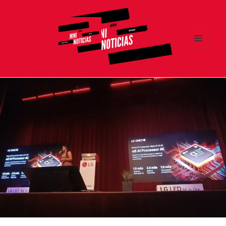
MENÚ
Y
MNI NOTICIAS
WIDGETS