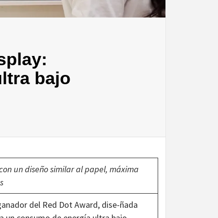
splay:
ltra bajo
on un diseño similar al papel, máxima
s
 ganador del Red Dot Award, dise-ñada
a un consumo de energía ultra bajo –