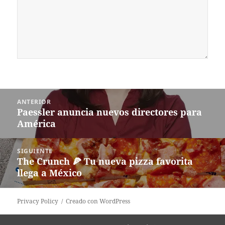
Navegación
ANTERIOR
de
Paessler anuncia nuevos directores para
Entrada
entradas
América
anterior:
SIGUIENTE
The Crunch 🍕 Tu nueva pizza favorita
Siguiente
llega a México
entrada:
Privacy Policy
Creado con WordPress