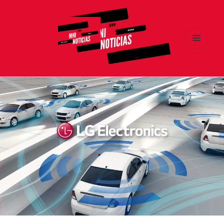
MENÚ
Y
MNI NOTICIAS
WIDGETS