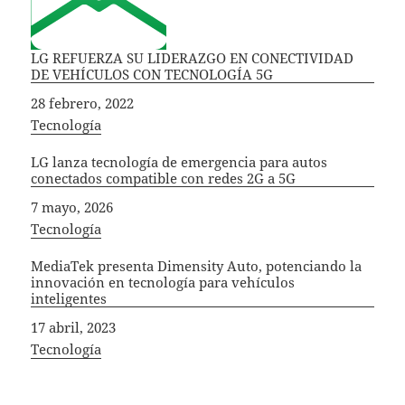
LG REFUERZA SU LIDERAZGO EN CONECTIVIDAD
DE VEHÍCULOS CON TECNOLOGÍA 5G
Fecha
28 febrero, 2022
In relation to
Tecnología
LG lanza tecnología de emergencia para autos
conectados compatible con redes 2G a 5G
Fecha
7 mayo, 2026
In relation to
Tecnología
MediaTek presenta Dimensity Auto, potenciando la
innovación en tecnología para vehículos
inteligentes
Fecha
17 abril, 2023
In relation to
Tecnología