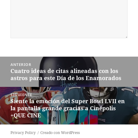
Navegación
ANTERIOR
de
Cuatro ideas de citas alineadas con los
Entrada
entradas
astros para este Día de los Enamorados
anterior:
SIGUIENTE
Siente la emoción del Super Bowl LVII en
Siguiente
la pantalla grande gracias a Cinépolis
entrada:
+QUE CINE
Privacy Policy
Creado con WordPress