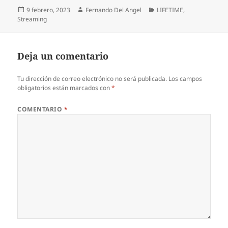
Publicado
Autor
Categorías
9 febrero, 2023
Fernando Del Angel
LIFETIME
,
el
Streaming
Deja un comentario
Tu dirección de correo electrónico no será publicada.
Los campos
obligatorios están marcados con
*
COMENTARIO
*