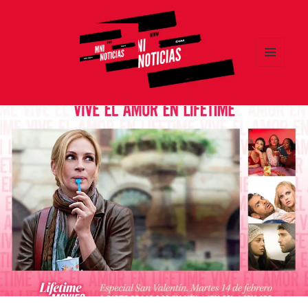
MENÚ
Y
MNI NOTICIAS
WIDGETS